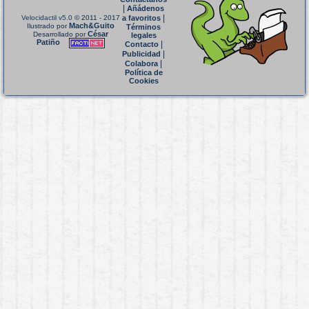
|
Añádenos
|
Velocidactil v5.0
© 2011 - 2017
a favoritos
Mach&Guito
Ilustrado por
Términos
César
Desarrollado por
legales
Patiño
|
Contacto
|
Publicidad
|
Colabora
Política de
Cookies