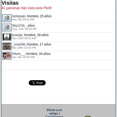
Visitas
41 personas han visto este Perfil
motopapi
, Hombre, 25 años
Nov. 9th 09:11 AM
Sky1234
, , años
Aug. 14th 05:29 AM
josergz
, Hombre, 28 años
Nov. 14th 00:51 AM
_ivvan08
, Hombre, 17 años
Mar. 28th 13:40 PM
Arturo__
, Hombre, 34 años
Jan. 6th 18:25 PM
Díselo a un
|
amigo
Contáctanos