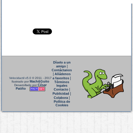
Díselo a un
|
amigo
Contáctanos
|
Añádenos
|
Velocidactil v5.0
© 2011 - 2017
a favoritos
Mach&Guito
Ilustrado por
Términos
César
Desarrollado por
legales
Patiño
|
Contacto
|
Publicidad
|
Colabora
Política de
Cookies