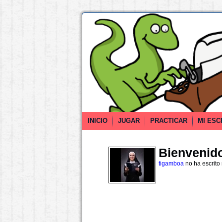
INICIO
JUGAR
PRACTICAR
MI ESC
Bienvenido 
tigamboa
no ha escrito