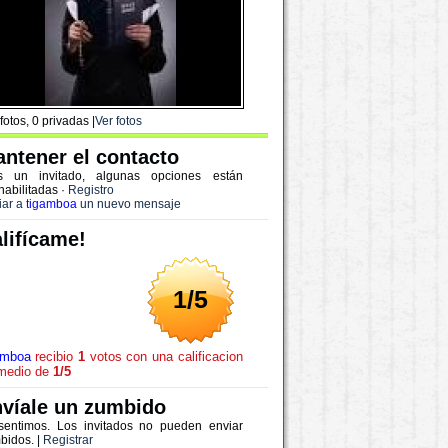
fotos, 0 privadas |
Ver fotos
ntener el contacto
s un invitado, algunas opciones están
habilitadas
·
Registro
iar a
tigamboa
un nuevo mensaje
lifícame!
1/5
amboa
recibio
1
votos con una calificacion
medio de
1/5
víale un zumbido
sentimos. Los invitados no pueden enviar
bidos. |
Registrar