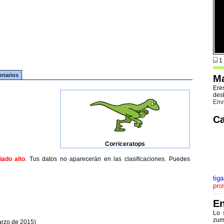
1 
tarios
Ma
Ere
des
Env
Ca
Corriceratops
ado alto
. Tus datos no aparecerán en las clasificaciones. Puedes
tig
pro
En
Lo 
zum
arzo de 2015)