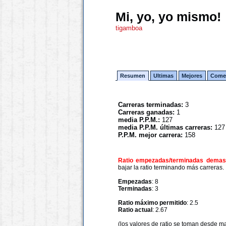
Mi, yo, yo mismo!
tigamboa
Resumen
Ultimas
Mejores
Comen
Carreras terminadas:
3
Carreras ganadas:
1
media P.P.M.:
127
media P.P.M. últimas carreras:
127
P.P.M. mejor carrera:
158
Ratio empezadas/terminadas demasi
bajar la ratio terminando más carreras.
Empezadas
: 8
Terminadas
: 3
Ratio máximo permitido
: 2.5
Ratio actual
: 2.67
(los valores de ratio se toman desde m