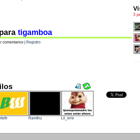
Vi
3 p
 para
tigamboa
r comentarios |
Registro
ilos
rtefir
Ramthu
Lil_erre