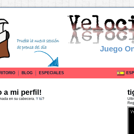
Juego On
RITORIO
BLOG
ESPECIALES
ESPA
a mi perfil!
t
 nada en su cabecera.
Y tú
?
Ult
Reg