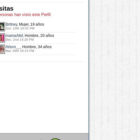
sitas
ersonas han visto este Perfil
Britney
, Mujer, 19 años
Jun. 13th 16:01 PM
mamaAfaf
, Hombre, 20 años
Dec. 2nd 14:26 PM
Arturo__
, Hombre, 34 años
Mar. 26th 16:15 PM