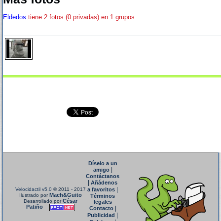
Eldedos
tiene 2 fotos (0 privadas) en 1 grupos.
Díselo a un
|
amigo
Contáctanos
|
Añádenos
|
Velocidactil v5.0
© 2011 - 2017
a favoritos
Mach&Guito
Ilustrado por
Términos
César
Desarrollado por
legales
Patiño
|
Contacto
|
Publicidad