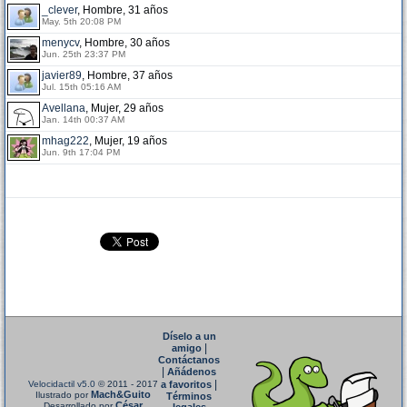
_clever
, Hombre, 31 años
May. 5th 20:08 PM
menycv
, Hombre, 30 años
Jun. 25th 23:37 PM
javier89
, Hombre, 37 años
Jul. 15th 05:16 AM
Avellana
, Mujer, 29 años
Jan. 14th 00:37 AM
mhag222
, Mujer, 19 años
Jun. 9th 17:04 PM
Díselo a un
|
amigo
Contáctanos
|
Añádenos
|
Velocidactil v5.0
© 2011 - 2017
a favoritos
Mach&Guito
Ilustrado por
Términos
César
Desarrollado por