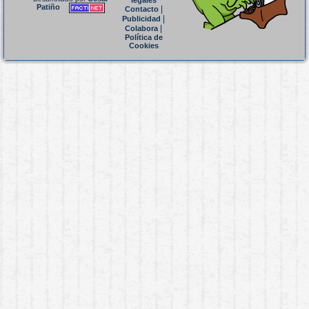
legales
Patiño
|
Contacto
|
Publicidad
|
Colabora
Política de
Cookies