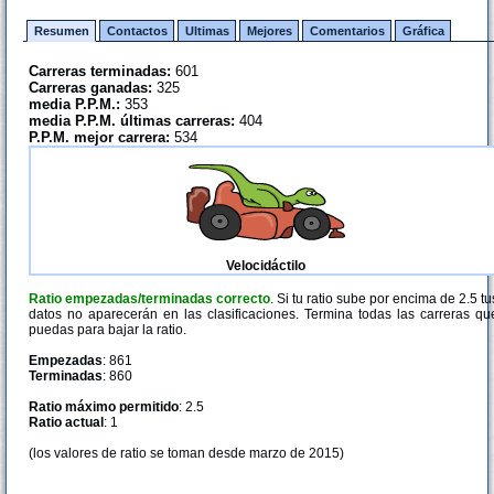
Resumen
Contactos
Ultimas
Mejores
Comentarios
Gráfica
Carreras terminadas:
601
Carreras ganadas:
325
media P.P.M.:
353
media P.P.M. últimas carreras:
404
P.P.M. mejor carrera:
534
Velocidáctilo
Ratio empezadas/terminadas correcto
. Si tu ratio sube por encima de 2.5 tu
datos no aparecerán en las clasificaciones. Termina todas las carreras qu
puedas para bajar la ratio.
Empezadas
: 861
Terminadas
: 860
Ratio máximo permitido
: 2.5
Ratio actual
: 1
(los valores de ratio se toman desde marzo de 2015)