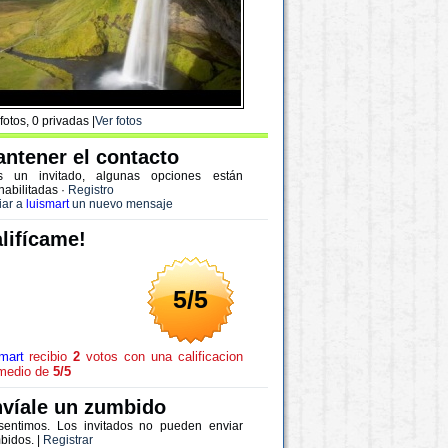
fotos, 0 privadas |
Ver fotos
ntener el contacto
s un invitado, algunas opciones están
habilitadas
·
Registro
iar a
luismart
un nuevo mensaje
lifícame!
5/5
smart
recibio
2
votos con una calificacion
medio de
5/5
víale un zumbido
sentimos. Los invitados no pueden enviar
bidos. |
Registrar