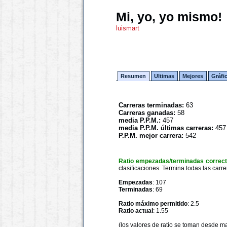
Mi, yo, yo mismo!
luismart
Resumen
Ultimas
Mejores
Gráfi
Carreras terminadas:
63
Carreras ganadas:
58
media P.P.M.:
457
media P.P.M. últimas carreras:
457
P.P.M. mejor carrera:
542
Ratio empezadas/terminadas correc
clasificaciones. Termina todas las carre
Empezadas
: 107
Terminadas
: 69
Ratio máximo permitido
: 2.5
Ratio actual
: 1.55
(los valores de ratio se toman desde m