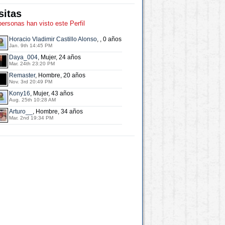
sitas
personas han visto este Perfil
Horacio Vladimir Castillo Alonso
, , 0 años
Jan. 9th 14:45 PM
Daya_004
, Mujer, 24 años
Mar. 24th 23:20 PM
Remaster
, Hombre, 20 años
Nov. 3rd 20:49 PM
Kony16
, Mujer, 43 años
Aug. 25th 10:28 AM
Arturo__
, Hombre, 34 años
Mar. 2nd 19:34 PM