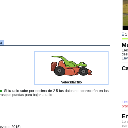
1 
ca
Ma
Ere
des
Env
Ca
Velocidáctilo
to
. Si tu ratio sube por encima de 2.5 tus datos no aparecerán en las
ras que puedas para bajar la ratio.
lui
pro
En
Lo 
zum
arzo de 2015)