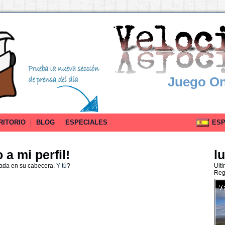
Juego On
RITORIO
BLOG
ESPECIALES
ESPA
a mi perfil!
l
nada en su cabecera.
Y tú
?
Ult
Reg