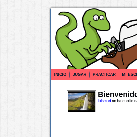
INICIO
JUGAR
PRACTICAR
MI ESC
Bienvenido 
luismart
no ha escrito 