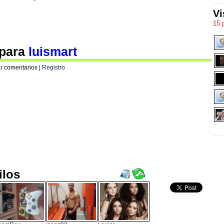
Vi
15 
 para
luismart
r comentarios |
Registro
ilos