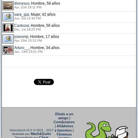
dionysus
, Hombre, 58 años
Apr. 11th 18:11 PM
sara_gar
, Mujer, 42 años
Jun. 3rd 12:34 PM
Castozar
, Hombre, 56 años
Dec. 1st 19:25 PM
josesmp
, Hombre, 17 años
Apr. 15th 15:12 PM
Arturo__
, Hombre, 34 años
Jan. 13th 23:01 PM
Díselo a un
|
amigo
Contáctanos
|
Añádenos
|
Velocidactil v5.0
© 2011 - 2017
a favoritos
Mach&Guito
Ilustrado por
Términos
César
Desarrollado por