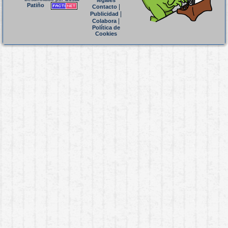
legales
Patiño
|
Contacto
|
Publicidad
|
Colabora
Política de
Cookies