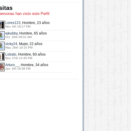
sitas
personas han visto este Perfil
Lorex123
, Hombre, 23 años
Nov. 4th 19:17 PM
ejkubby
, Hombre, 65 años
Oct. 26th 08:01 AM
vicky24
, Mujer, 22 años
May. 26th 19:15 PM
Lobato
, Hombre, 60 años
Nov. 27th 12:45 PM
Arturo__
, Hombre, 34 años
Jan. 6th 16:58 PM