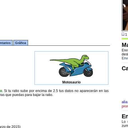
1 
tarios
Gráfica
Ma
Ere
des
Env
Ca
Motosaurio
to
. Si tu ratio sube por encima de 2.5 tus datos no aparecerán en las
ras que puedas para bajar la ratio.
alia
pro
En
Lo 
zum
arzo de 2015)