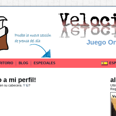
Juego On
RITORIO
BLOG
ESPECIALES
ESPA
a mi perfil!
al
 en su cabecera.
Y tú
?
Ult
Reg