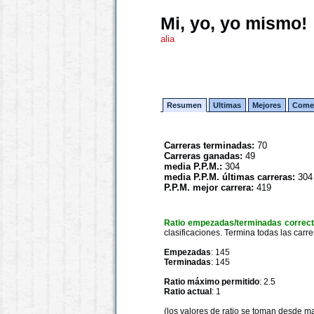
Mi, yo, yo mismo!
alia
Resumen
Ultimas
Mejores
Comen
Carreras terminadas:
70
Carreras ganadas:
49
media P.P.M.:
304
media P.P.M. últimas carreras:
304
P.P.M. mejor carrera:
419
Ratio empezadas/terminadas correc
clasificaciones. Termina todas las carre
Empezadas
: 145
Terminadas
: 145
Ratio máximo permitido
: 2.5
Ratio actual
: 1
(los valores de ratio se toman desde m