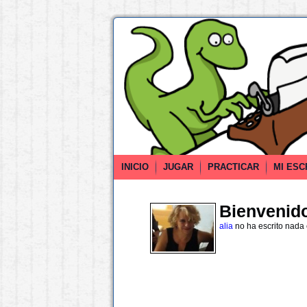
INICIO
JUGAR
PRACTICAR
MI ESC
Bienvenido 
alia
no ha escrito nada