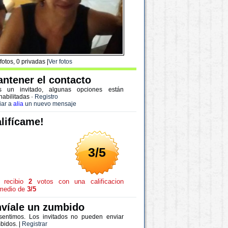
fotos, 0 privadas |
Ver fotos
ntener el contacto
s un invitado, algunas opciones están
habilitadas
·
Registro
iar a
alia
un nuevo mensaje
lifícame!
3/5
recibio
2
votos con una calificacion
medio de
3/5
víale un zumbido
sentimos. Los invitados no pueden enviar
bidos. |
Registrar