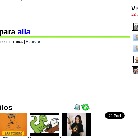
Vi
22 
 para
alia
r comentarios |
Registro
ilos