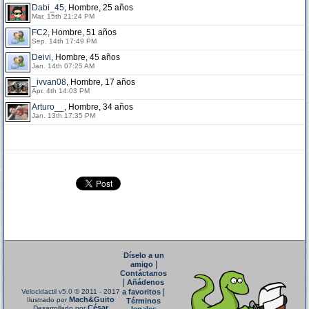
Dabi_45
, Hombre, 25 años
Mar. 15th 21:24 PM
FC2
, Hombre, 51 años
Sep. 14th 17:49 PM
Deivi
, Hombre, 45 años
Jan. 14th 07:25 AM
_ivvan08
, Hombre, 17 años
Apr. 4th 14:03 PM
Arturo__
, Hombre, 34 años
Jan. 13th 17:35 PM
Díselo a un
|
amigo
Contáctanos
|
Añádenos
|
Velocidactil v5.0
© 2011 - 2017
a favoritos
Mach&Guito
Ilustrado por
Términos
César
Desarrollado por