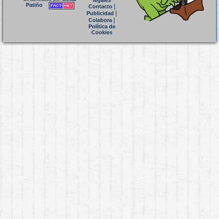
legales
Patiño
|
Contacto
|
Publicidad
|
Colabora
Política de
Cookies