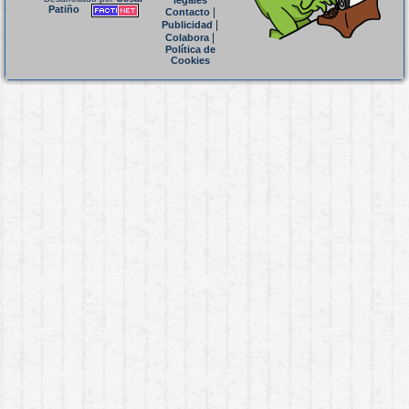
legales
Patiño
|
Contacto
|
Publicidad
|
Colabora
Política de
Cookies