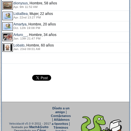
dionysus
, Hombre, 58 años
Apr. 9th 11:52 AM
LidiaBea
, Mujer, 22 años
Apr. 22nd 13:27 PM
Amartya
, Hombre, 20 años
Oct. 12th 19:08 PM
Arturo__
, Hombre, 34 años
Jan. 13th 21:47 PM
Lobato
, Hombre, 60 años
Jan. 23rd 09:01 AM
Díselo a un
|
amigo
Contáctanos
|
Añádenos
|
Velocidactil v5.0
© 2011 - 2017
a favoritos
Mach&Guito
Ilustrado por
Términos
César
Desarrollado por