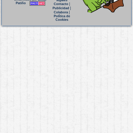
legales
Patiño
|
Contacto
|
Publicidad
|
Colabora
Política de
Cookies