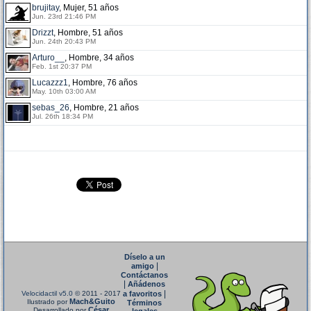
brujitay
, Mujer, 51 años
Jun. 23rd 21:46 PM
Drizzt
, Hombre, 51 años
Jun. 24th 20:43 PM
Arturo__
, Hombre, 34 años
Feb. 1st 20:37 PM
Lucazzz1
, Hombre, 76 años
May. 10th 03:00 AM
sebas_26
, Hombre, 21 años
Jul. 26th 18:34 PM
Díselo a un
|
amigo
Contáctanos
|
Añádenos
|
Velocidactil v5.0
© 2011 - 2017
a favoritos
Mach&Guito
Ilustrado por
Términos
César
Desarrollado por