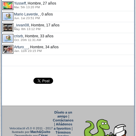
Yusseff
, Hombre, 27 años
Mar. 5th 13:20 PM
Mario Laverde
, , 0 años
Jun. 1st 23:51 PM
_ivvan08
, Hombre, 17 años
May. 8th 13:12 PM
crisrb
, Hombre, 33 años
Oct. 20th 11:31 AM
Arturo__
, Hombre, 34 años
Jan. 11th 23:15 PM
Díselo a un
|
amigo
Contáctanos
|
Añádenos
|
Velocidactil v5.0
© 2011 - 2017
a favoritos
Mach&Guito
Ilustrado por
Términos
César
Desarrollado por