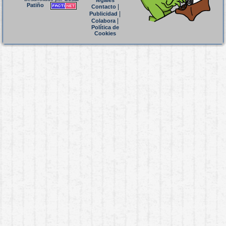
legales
Patiño
|
Contacto
|
Publicidad
|
Colabora
Política de
Cookies