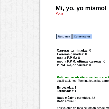
Mi, yo, yo mismo!
Polar
Resumen
Comentarios
Carreras terminadas:
0
Carreras ganadas:
0
media P.P.M.:
0
media P.P.M. últimas carreras:
0
P.P.M. mejor carrera:
0
Ratio empezadas/terminadas correc
clasificaciones. Termina todas las carre
Empezadas
: 1
Terminadas
: 1
Ratio máximo permitido
: 2.5
Ratio actual
: 1
(los valores de ratio se toman desde m