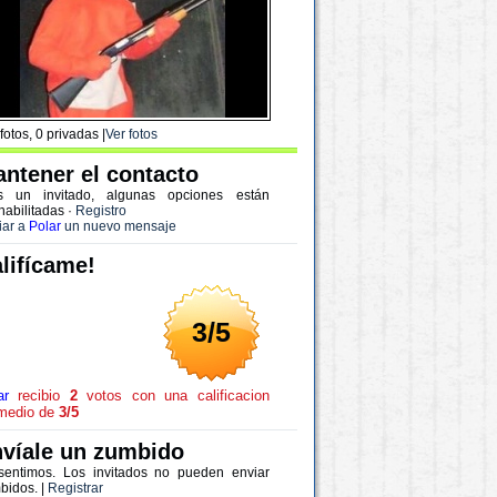
fotos, 0 privadas |
Ver fotos
ntener el contacto
s un invitado, algunas opciones están
habilitadas
·
Registro
iar a
Polar
un nuevo mensaje
lifícame!
3/5
ar
recibio
2
votos con una calificacion
medio de
3/5
víale un zumbido
sentimos. Los invitados no pueden enviar
bidos. |
Registrar