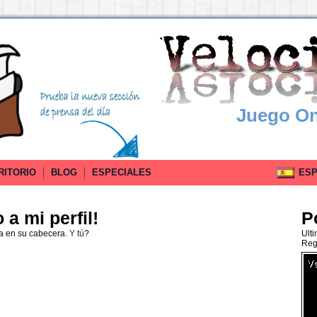
Juego On
RITORIO
BLOG
ESPECIALES
ESPA
a mi perfil!
P
a en su cabecera.
Y tú
?
Ult
Reg