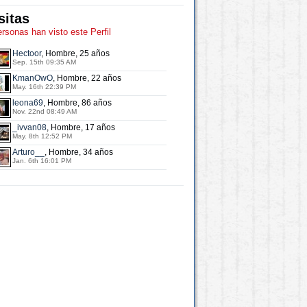
sitas
ersonas han visto este Perfil
Hectoor
, Hombre, 25 años
Sep. 15th 09:35 AM
KmanOwO
, Hombre, 22 años
May. 16th 22:39 PM
leona69
, Hombre, 86 años
Nov. 22nd 08:49 AM
_ivvan08
, Hombre, 17 años
May. 8th 12:52 PM
Arturo__
, Hombre, 34 años
Jan. 6th 16:01 PM