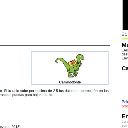
1 
Ma
Ere
des
Env
Ca
Caminodonte
to
. Si tu ratio sube por encima de 2.5 tus datos no aparecerán en las
ras que puedas para bajar la ratio.
Pol
pro
En
Lo 
zum
arzo de 2015)