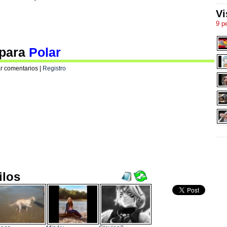
Vi
9 p
 para
Polar
r comentarios |
Registro
ilos