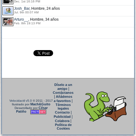
Dec. 1st 16:16 PM
Josh_Bar
, Hombre, 24 años
Jul. 9th 00:07 AM
Arturo__
, Hombre, 34 años
Feb. 8th 19:13 PM
Díselo a un
|
amigo
Contáctanos
|
Añádenos
|
Velocidactil v5.0
© 2011 - 2017
a favoritos
Mach&Guito
Ilustrado por
Términos
César
Desarrollado por
legales
Patiño
|
Contacto
|
Publicidad
|
Colabora
Política de
Cookies